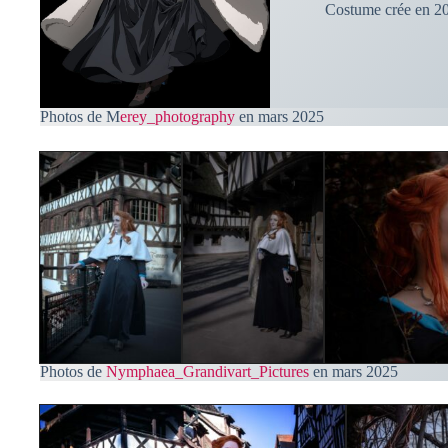
Costume crée en 2
Photos de M
erey_photography
en mars 2025
Photos de
Nymphaea_Grandivart_Pictures
en mars 2025