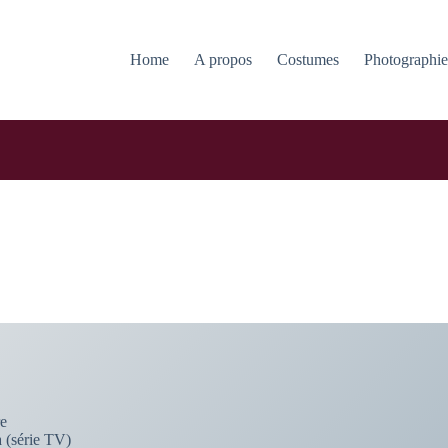
Home
A propos
Costumes
Photographi
re
a (série TV)