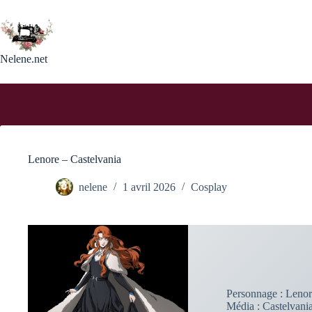
Passer
au
contenu
Nelene.net
Lenore – Castelvania
nelene
1 avril 2026
Cosplay
Personnage : Leno
Média : Castelvani