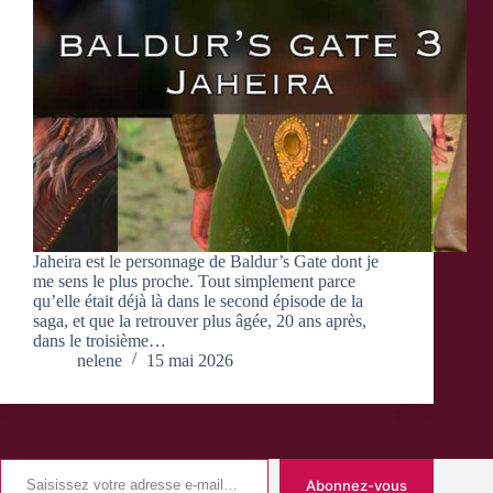
Jaheira est le personnage de Baldur’s Gate dont je
me sens le plus proche. Tout simplement parce
qu’elle était déjà là dans le second épisode de la
saga, et que la retrouver plus âgée, 20 ans après,
dans le troisième…
nelene
15 mai 2026
Saisissez votre adresse e-mail…
Abonnez-vous