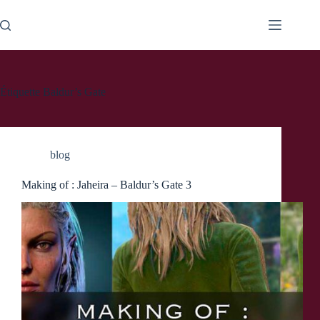
Passer
au
contenu
Étiquette
Baldur’s Gate
blog
Making of : Jaheira – Baldur’s Gate 3