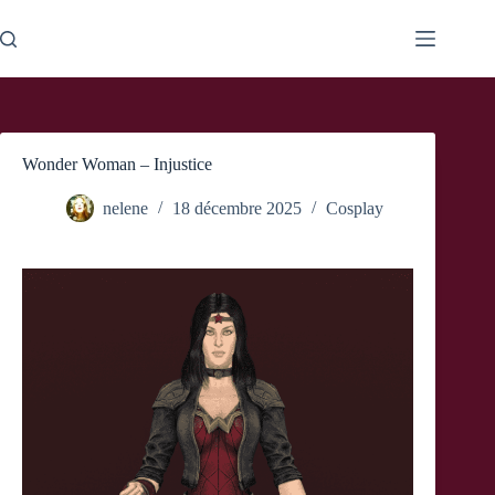
Passer
au
contenu
Wonder Woman – Injustice
nelene
18 décembre 2025
Cosplay